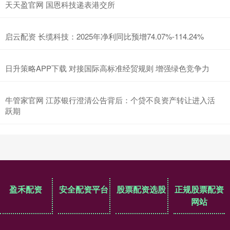
天天盈官网 国恩科技递表港交所
启云配资 长缆科技：2025年净利同比预增74.07%-114.24%
日升策略APP下载 对接国际高标准经贸规则 增强绿色竞争力
牛管家官网 江苏银行澄清公告背后：个贷不良资产转让进入活
跃期
盈禾配资
安全配资平台
股票配资选股
正规股票配资
网站