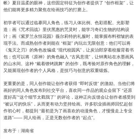
帐》夏目温柔的眼神，这些固定特征为创作者提供了 “创作框架”，让
他们能将更多精力聚焦在绘画技巧的打磨上。
初学者可以通过临摹同人角色，练习人体比例、色彩搭配、光影塑
造：画《咒术回战》里伏黑惠的咒灵时，能学习奇幻生物的结构设
计；画《紫罗兰永恒花园》薇尔莉特的礼服时，能掌握布料褶皱的表
现手法。而成熟创作者则能在 “框架” 内玩出无限创意：他们可以将
《鬼灭之刃》的角色改编成 “现代校园风”，让炭治郎穿着校服背着书
包；也可以将《原神》的角色融入 “古风意境”，让钟离站在水墨画风
的山水间。这种 “戴着镣铐跳舞” 的创作，既考验对原作角色的理解，
又能展现创作者的个人风格，是技巧与创意的双重锻炼。
更重要的是，同人创作能让创作者获得 “即时反馈” 的激励。当他们将
画好的同人角色发布到社交平台，喜欢同一作品的观众会留下 “还原
度好高”“这个细节太戳我了” 的评论，这种正向反馈会让创作者感受到
“被认可的快乐”，从而更有动力坚持绘画。许多职业插画师回忆起创
作初心时，都提到 “最初是为了画喜欢的动漫角色，才慢慢走上专业
道路”—— 同人绘画，正是无数创作者的 “起点”。
发布于：湖南省