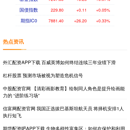
国债指数
229.80
+0.11
+0.05%
期指IC0
7881.40
+26.20
+0.33%
热点资讯
外汇配资APP下载 百威英博如何终结连续三年业绩下滑
杠杆股票 预测市场被视为塑造危机信号
中股配资官网 【清彩画影教育】绘制同人角色是提升绘画能
力的 “进阶练习场”
信富网配资官网 我国正选拔巴基斯坦航天员 将择机安排1人
执行短飞
期货配资吧APP下载 生物多样性富集区：如何在保护和利用