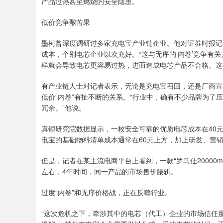
产品过热甚至燃烧的安全隐患。
低价竞争酿苦果
墨柯曾深度调研过多家充电宝产业链企业。他对证券时报记
成本，个别电芯企业以次充好。“这与无序的‘内卷’竞争有
样就会导致电芯更容易过热，进而造成电芯产品不合格。这
有产业链人士对记者表示，无论是充电宝召回，还是厂商宣
低价“内卷”有扯不断的关系。“行业中，确有不少品牌为
冗余。”他说。
真锂研究院数据显示，一枚安全可靠的优质电芯成本在40
电宝的基础物料清单成本通常在60元上方，加上研发、营
但是，记者在某主流电商平台上看到，一款“罗马仕20000mAh
左右，4年时间，同一产品的市场售价腰斩。
过度“内卷”和无序价格战，正在反噬行业。
“这次危机之下，牵涉其中的电芯（代工）企业的市场信任度