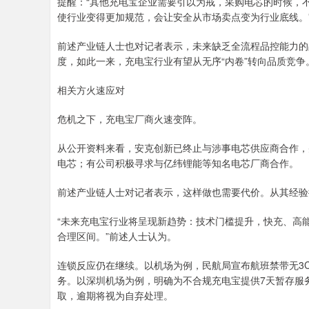
提醒：“其他充电宝企业需要引以为戒，采购电芯的时候，
使行业变得更加规范，会让安全从市场卖点变为行业底线。
前述产业链人士也对记者表示，未来缺乏全流程品控能力的
度，如此一来，充电宝行业有望从无序“内卷”转向品质竞争
相关方火速应对
危机之下，充电宝厂商火速变阵。
从公开资料来看，安克创新已终止与涉事电芯供应商合作，
电芯；有公司积极寻求与亿纬锂能等知名电芯厂商合作。
前述产业链人士对记者表示，这样做也需要代价。从其经验
“未来充电宝行业将呈现新趋势：技术门槛提升，快充、高
合理区间。”前述人士认为。
连锁反应仍在继续。以机场为例，民航局宣布航班禁带无3
务。以深圳机场为例，明确为不合规充电宝提供7天暂存服
取，逾期将视为自弃处理。