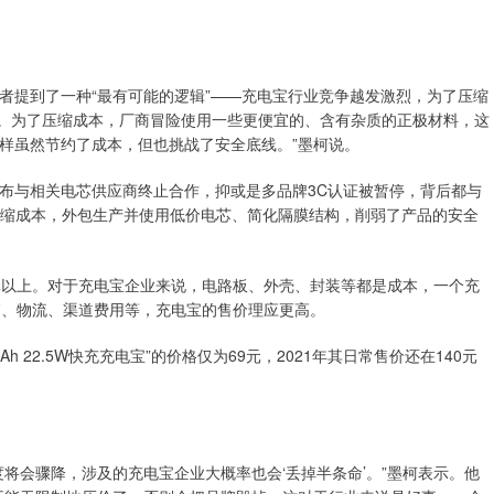
者提到了一种“最有可能的逻辑”——充电宝行业竞争越发激烈，为了压缩
关。为了压缩成本，厂商冒险使用一些更便宜的、含有杂质的正极材料，这
样虽然节约了成本，但也挑战了安全底线。”墨柯说。
布与相关电芯供应商终止合作，抑或是多品牌3C认证被暂停，背后都与
了压缩成本，外包生产并使用低价电芯、简化隔膜结构，削弱了产品的安全
元以上。对于充电宝企业来说，电路板、外壳、封装等都是成本，一个充
销、物流、渠道费用等，充电宝的售价理应更高。
 22.5W快充充电宝”的价格仅为69元，2021年其日常售价还在140元
将会骤降，涉及的充电宝企业大概率也会‘丢掉半条命’。”墨柯表示。他