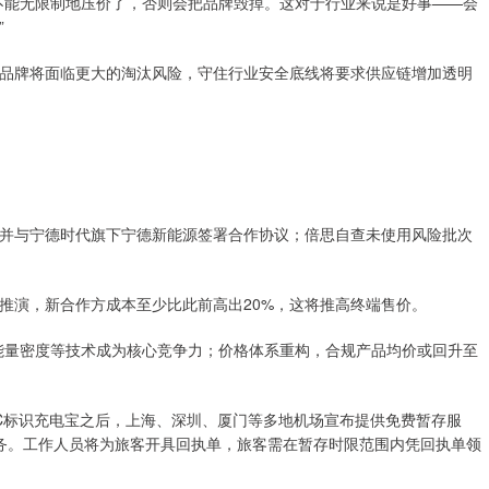
不能无限制地压价了，否则会把品牌毁掉。这对于行业来说是好事——会
”
品牌将面临更大的淘汰风险，守住行业安全底线将要求供应链增加透明
。
并与宁德时代旗下宁德新能源签署合作协议；倍思自查未使用风险批次
推演，新合作方成本至少比此前高出20%，这将推高终端售价。
能量密度等技术成为核心竞争力；价格体系重构，合规产品均价或回升至
C标识充电宝之后，上海、深圳、厦门等多地机场宣布提供免费暂存服
务。工作人员将为旅客开具回执单，旅客需在暂存时限范围内凭回执单领