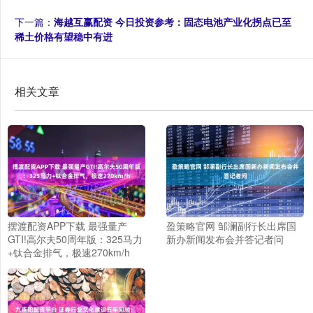
下一篇：
海越互赢配资 今日投资参考：固态电池产业化拐点已至
稀土价格有望稳中有进
相关文章
摆渡配资APP下载 最强量产
盈策略官网 邹澜副行长出席国
GTI!高尔夫50周年版：325马力
新办新闻发布会并答记者问
+钛合金排气，极速270km/h