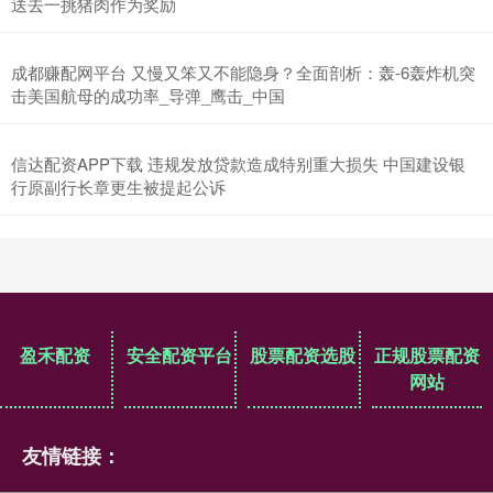
送去一挑猪肉作为奖励
成都赚配网平台 又慢又笨又不能隐身？全面剖析：轰-6轰炸机突
击美国航母的成功率_导弹_鹰击_中国
信达配资APP下载 违规发放贷款造成特别重大损失 中国建设银
行原副行长章更生被提起公诉
盈禾配资
安全配资平台
股票配资选股
正规股票配资
网站
友情链接：