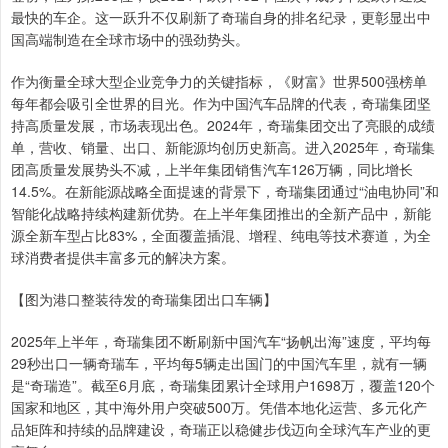
最快的车企。这一跃升不仅刷新了奇瑞自身的排名纪录，更彰显出中
国高端制造在全球市场中的强劲势头。
作为衡量全球大型企业竞争力的关键指标，《财富》世界500强榜单
每年都会吸引全世界的目光。作为中国汽车品牌的代表，奇瑞集团坚
持高质量发展，市场表现出色。2024年，奇瑞集团交出了亮眼的成绩
单，营收、销量、出口、新能源均创历史新高。进入2025年，奇瑞集
团高质量发展势头不减，上半年集团销售汽车126万辆，同比增长
14.5%。在新能源战略全面提速的背景下，奇瑞集团通过“油电协同”和
智能化战略持续构建新优势。在上半年集团推出的全新产品中，新能
源全新车型占比83%，全面覆盖插混、增程、纯电等技术赛道，为全
球消费者提供丰富多元的解决方案。
【图为港口整装待发的奇瑞集团出口车辆】
2025年上半年，奇瑞集团不断刷新中国汽车“扬帆出海”速度，平均每
29秒出口一辆奇瑞车，平均每5辆走出国门的中国汽车里，就有一辆
是“奇瑞造”。截至6月底，奇瑞集团累计全球用户1698万，覆盖120个
国家和地区，其中海外用户突破500万。凭借本地化运营、多元化产
品矩阵和持续的品牌建设，奇瑞正以稳健步伐迈向全球汽车产业的更