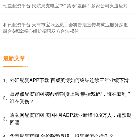
七星配资平台 民航局充电宝“3C禁令”发酵！多家公司火速应对
和讯配资平台 天津市宝坻区总工会将普法宣传与就业服务深度
融合&#32;精心维护招聘双方合法权益
最新文章
外汇配资APP下载 百威英博如何终结连续三年业绩下滑
1、
盈易点配资官网 碳酸锂期货上演“哄抬戏码”，谁在获利？
2、
谁在受伤？
通弘网配资官网 美国4月ADP就业新增10.9万人，超预期
3、
回暖
华泰配资官网 金价强势反弹，投资者怎么操作？
4、