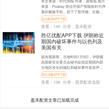
本文来源：时代周报 作者：谢斯临 图片
来源：Pixabay 曾拉开国产智能机时代序
幕的魅族手机，按下了暂停键。在魅
族“破产重组、手机退市”的传闻愈演愈烈
起点配资APP下载
之时，魅....
查看：
149
分类：
盈禾配资
胜亿优配APP下载 伊朗称近
期国内破坏事件与以色列及
美国有关
据央视新闻，当地时间1月9日，伊朗最
高国家安全委员会秘书处就近期国内部
分地区发生的骚乱和破坏事件发表声
明，指责其与以色列政权及美国情报机
胜亿优配APP下载
构有关。声明表示，近期伊....
查看：
108
分类：
股票配资选股
盈禾配资文章已加载完成