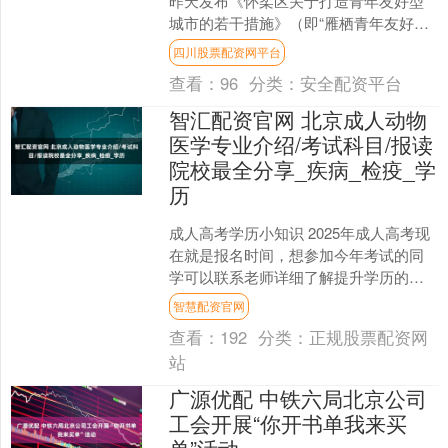
昨天发布《怀柔区关于打造青年友好型
城市的若干措施》（即“雁栖青年友好十
条”），聚焦青年人才“引、育、用、
四川股票配资网平台
留”全周期需求，实施....
查看：
96
分类：
安全配资平台
智汇配资官网 北京成人动物
医学专业介绍/考试科目/报读
院校最全分享_疾病_检疫_学
历
成人高考学历小知识 2025年成人高考现
在就是报名时间，想参加今年考试的同
学可以联系老师详细了解提升学历的步
骤，费用及多久拿到毕业证！ 一，北京
智慧配资官网
动物医学专业介绍....
查看：
192
分类：
正规股票配资网
站
广源优配 中铁六局北京公司
工会开展“你开书单我来买