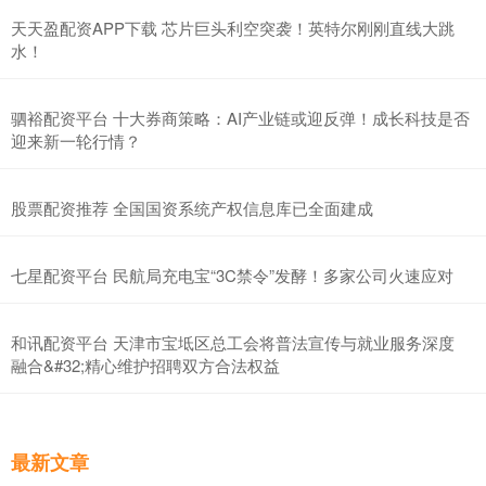
天天盈配资APP下载 芯片巨头利空突袭！英特尔刚刚直线大跳
水！
驷裕配资平台 十大券商策略：AI产业链或迎反弹！成长科技是否
迎来新一轮行情？
股票配资推荐 全国国资系统产权信息库已全面建成
七星配资平台 民航局充电宝“3C禁令”发酵！多家公司火速应对
和讯配资平台 天津市宝坻区总工会将普法宣传与就业服务深度
融合&#32;精心维护招聘双方合法权益
最新文章