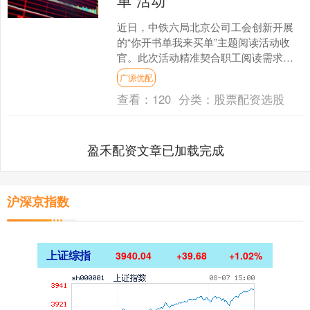
单”活动
近日，中铁六局北京公司工会创新开展
的“你开书单我来买单”主题阅读活动收
官。此次活动精准契合职工阅读需求，
精心采购图书500余本，同时融入女职工
广源优配
特色阅读活动，让书....
查看：
120
分类：
股票配资选股
盈禾配资文章已加载完成
沪深京指数
上证综指
3940.04
+39.68
+1.02%