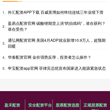
外汇配资APP下载 百威英博如何终结连续三年业绩下滑
1、
盈易点配资官网 碳酸锂期货上演“哄抬戏码”，谁在获利？
2、
谁在受伤？
通弘网配资官网 美国4月ADP就业新增10.9万人，超预期
3、
回暖
华泰配资官网 金价强势反弹，投资者怎么操作？
4、
申宝配资app官网 菲律宾总统宣布国家进入能源紧急状态
5、
盈禾配资
安全配资平台
股票配资选股
正规股票配资