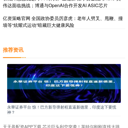
伟达面临挑战；博通与OpenAI合作开发AI ASIC芯片
亿资策略官网 全国政协委员厉彦虎：老年人劈叉、甩鞭、撞
墙等“炫耀式运动”暗藏巨大健康风险
推荐资讯
永華证券平台 惊！巴方新导弹射程直逼新德里，印度这下要慌
神？
天天盈配资APP下载 芯片巨头利空突袭！英特尔刚刚直线大跳