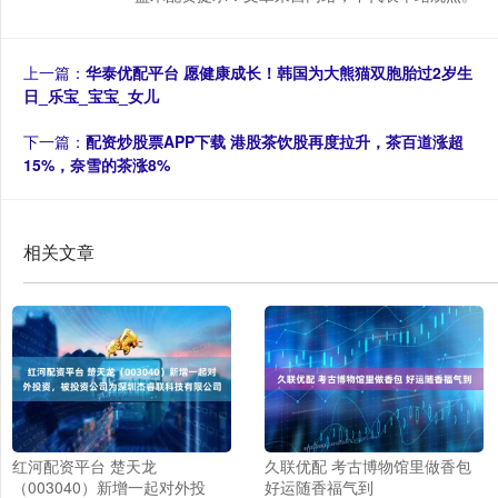
上一篇：
华泰优配平台 愿健康成长！韩国为大熊猫双胞胎过2岁生
日_乐宝_宝宝_女儿
下一篇：
配资炒股票APP下载 港股茶饮股再度拉升，茶百道涨超
15%，奈雪的茶涨8%
相关文章
红河配资平台 楚天龙
久联优配 考古博物馆里做香包
（003040）新增一起对外投
好运随香福气到