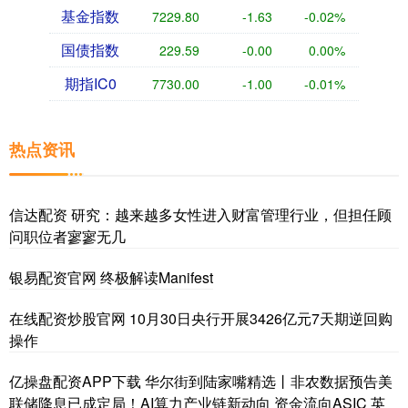
基金指数
7229.80
-1.63
-0.02%
国债指数
229.59
-0.00
0.00%
期指IC0
7730.00
-1.00
-0.01%
热点资讯
信达配资 研究：越来越多女性进入财富管理行业，但担任顾
问职位者寥寥无几
银易配资官网 终极解读Manifest
在线配资炒股官网 10月30日央行开展3426亿元7天期逆回购
操作
亿操盘配资APP下载 华尔街到陆家嘴精选丨非农数据预告美
联储降息已成定局！AI算力产业链新动向 资金流向ASIC 英